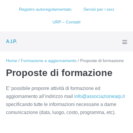
Salta
Registro autoregolamentato
Servizi per i soci
al
contenuto
URP – Contatti
A.I.P.
Atti
men
Home
/
Formazione e aggiornamento
/
Proposte di formazione
Proposte di formazione
E’ possibile proporre attività di formazione ed
aggiornamento all’indirizzo mail
info@associazioneaip.it
specificando tutte le informazioni necessarie a darne
comunicazione (data, luogo, costo, programma, etc).