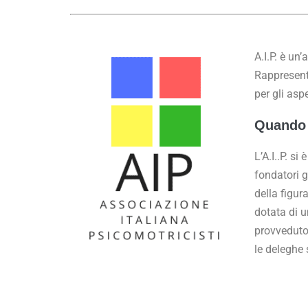
A.I.P. è un’
Rappresenta
per gli aspe
Quando 
L’A.I..P. s
fondatori g
della figura
dotata di u
provveduto
le deleghe 