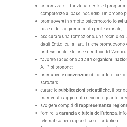
armonizzare il funzionamento e i programmi 
competenze di base inscindibili in ambito p
promuovere in ambito psicomotorio lo
svilu
base e dell’aggiornamento professionale;
assicurare una formazione, un tirocinio ed
dagli Enti,di cui all’art. 1), che promuovono
professionale e le linee direttrici dell’Assoc
favorire l’adesione ad altri
organismi nazion
A.I.P. si propone;
promuovere
convenzioni
di carattere nazion
statutari;
curare le
pubblicazioni scientifiche
, il peri
mantenuto aggiornato secondo quanto previ
svolgere compiti di
rappresentanza region
fornire, a
garanzia e tutela dell’utenza
, inf
telematico per i rapporti con il pubblico.