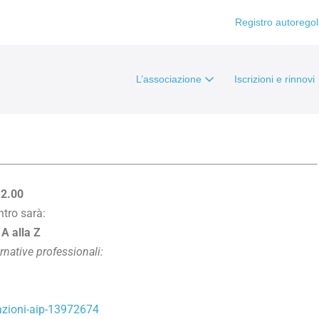
Registro autorego
L’associazione
Iscrizioni e rinnovi
12.00
tro sarà:
 A alla Z
ernative professionali:
azioni-aip-13972674